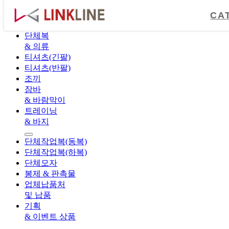
CATALOGUE
CA
단체복
& 의류
티셔츠(긴팔)
티셔츠(반팔)
조끼
잠바
& 바람막이
트레이닝
& 바지
단체작업복(동복)
단체작업복(하복)
단체모자
봉제 & 판촉물
업체납품처
및 납품
기획
& 이벤트 상품